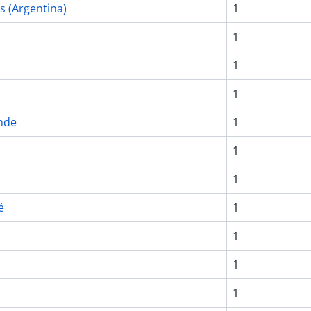
s (Argentina)
1
1
1
1
nde
1
1
1
é
1
1
1
1