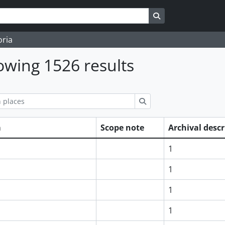
Search in browse 
oria
wing 1526 results
ions
Search
m
Scope note
Archival desc
1
1
1
1