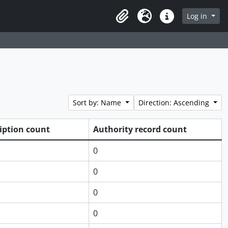
page
Log in
Clipboard
Language
Quick links
Sort by: Name
Direction: Ascending
ription count
Authority record count
0
0
0
0