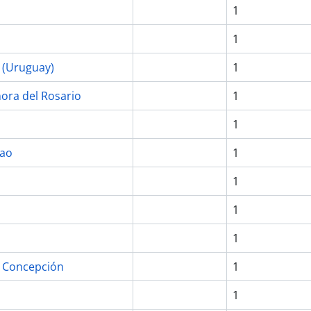
1
1
 (Uruguay)
1
ora del Rosario
1
1
lao
1
1
1
1
de Concepción
1
1