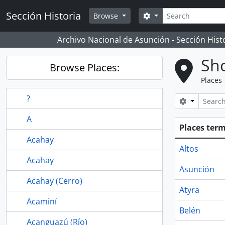
Skip to main content
Search
Sección Historia
Search options
Browse
Archivo Nacional de Asunción - Sección Hist
Sho
Browse Places:
Places
?
Search opt
A
Places ter
Acahay
Altos
Acahay
Asunción
Acahay (Cerro)
Atyra
Acaminí
Belén
Acanguazú (Río)