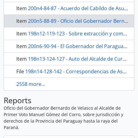
Item
200n4-84-87 - Acuerdo del Cabildo de Asunción sobre el perjuicio ocasionado a la causa pública por la prolongada enfermedad del Teniente Asesor Letrado José Merino de Pinillos.
Item
200n5-88-89 - Oficio del Gobernador Bernardo de Velasco al Alcalde de Primer Voto Manuel Gómez del Corro, sobre jurisdicción y derechos de la Provincia del Paraguay hasta la raya del Paraná.
Item
198n12-119-123 - Sobre extracción y compra clandestina de tabaco.
Item
200n6-90-94 - El Gobernador del Paraguay, Bernardo de Velasco, ordena a los Pueblos de la Provincia el cese inmediato del castigo y maltrato a los indios.
Item
198n13-124-127 - Auto del Alcalde de Curuguaty sobre cumplimiento de una Ordenanza de Buen Gobierno.
File
198n14-128-142 - Correspondencias de Asunción.
2558 more...
Reports
Oficio del Gobernador Bernardo de Velasco al Alcalde de
Primer Voto Manuel Gómez del Corro, sobre jurisdicción y
derechos de la Provincia del Paraguay hasta la raya del
Paraná.