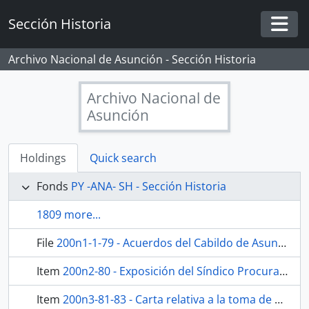
Skip to main content
Sección Historia
Togg
Archivo Nacional de Asunción - Sección Historia
Archivo Nacional de
Asunción
Holdings
Quick search
Fonds
PY -ANA- SH - Sección Historia
1809 more...
File
200n1-1-79 - Acuerdos del Cabildo de Asunción.
Item
200n2-80 - Exposición del Síndico Procurador General sobre abastecimiento de carne.
Item
200n3-81-83 - Carta relativa a la toma de Buenos Aires por una expedición inglesa y su posterior reconquista.