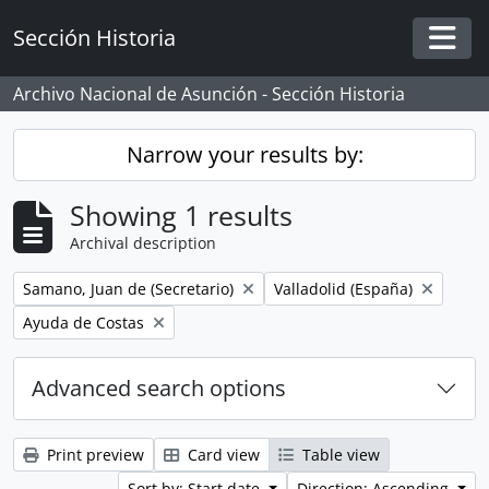
Skip to main content
Sección Historia
Togg
Archivo Nacional de Asunción - Sección Historia
Narrow your results by:
Showing 1 results
Archival description
Remove filter:
Remove filter:
Samano, Juan de (Secretario)
Valladolid (España)
Remove filter:
Ayuda de Costas
Advanced search options
Print preview
Card view
Table view
Sort by: Start date
Direction: Ascending