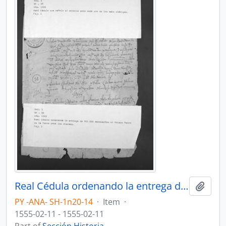
Real Cédula ordenando la entrega de 500.000 maravedíes al Obispo Pedro de la Torre.
Add t
PY -ANA- SH-1n20-14
·
Item
·
1555-02-11 - 1555-02-11