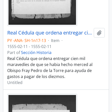
Real Cédula que ordena entregar cien mil maravedíes al Obispo Fray Pedro de la Torre.
Add t
PY -ANA- SH-1n17-13
·
Item
·
1555-02-11 - 1555-02-11
Part of
Sección Historia
Real Cédula que ordena entregar cien mil
maravedíes de que se habia hecho merced al
Obispo Fray Pedro de la Torre para ayuda de
gastos a pagar de los diezmos.
Untitled