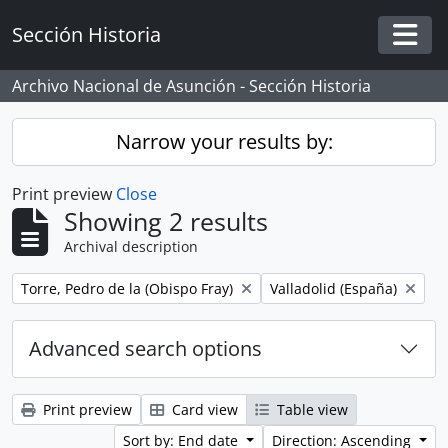
Skip to main content
Sección Historia
Togg
Archivo Nacional de Asunción - Sección Historia
Narrow your results by:
Print preview
Close
Showing 2 results
Archival description
Remove filter:
Remove filter:
Torre, Pedro de la (Obispo Fray)
Valladolid (España)
Advanced search options
Print preview
Card view
Table view
Sort by: End date
Direction: Ascending