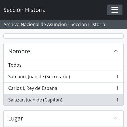
Skip to main content
Sección Historia
Togg
Archivo Nacional de Asunción - Sección Historia
Nombre
Todos
Samano, Juan de (Secretario)
1
, 1 resultados
Carlos I, Rey de España
1
, 1 resultados
Salazar, Juan de (Capitán)
1
, 1 resultados
Lugar