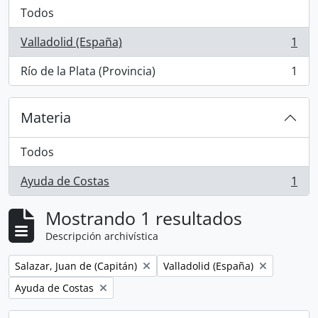
Todos
Valladolid (España)
1
, 1 resultados
Río de la Plata (Provincia)
1
, 1 resultados
Materia
Todos
Ayuda de Costas
1
, 1 resultados
Mostrando 1 resultados
Descripción archivística
Remove filter:
Remove filter:
Salazar, Juan de (Capitán)
Valladolid (España)
Remove filter:
Ayuda de Costas