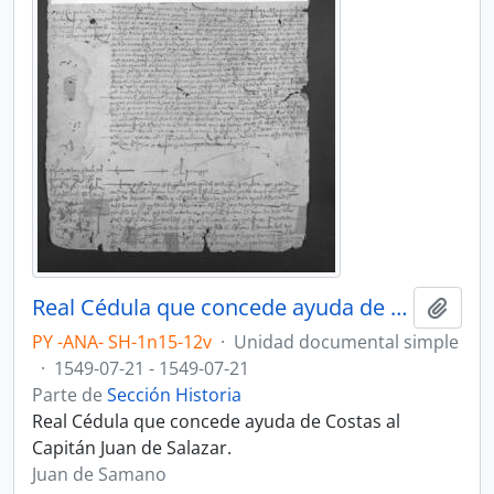
Real Cédula que concede ayuda de Costas al Capitán Juan de Salazar.
Añadi
PY -ANA- SH-1n15-12v
·
Unidad documental simple
·
1549-07-21 - 1549-07-21
Parte de
Sección Historia
Real Cédula que concede ayuda de Costas al
Capitán Juan de Salazar.
Juan de Samano