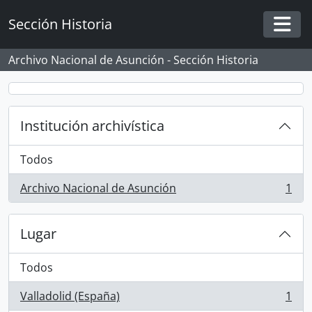
Skip to main content
Sección Historia
Togg
Archivo Nacional de Asunción - Sección Historia
Institución archivística
Todos
Archivo Nacional de Asunción
1
, 1 resultados
Lugar
Todos
Valladolid (España)
1
, 1 resultados