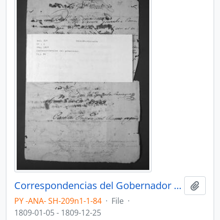
Correspondencias del Gobernador del Paraguay, Bernardo de Velasco.
Add t
PY -ANA- SH-209n1-1-84
·
File
·
1809-01-05 - 1809-12-25