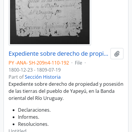
Expediente sobre derecho de propiedad y posesión de las tierras del pueblo de Yapeyú, en la Banda oriental del Río Uruguay.
Add t
PY -ANA- SH-209n4-110-192
·
File
·
1800-12-23 - 1809-07-19
Part of
Sección Historia
Expediente sobre derecho de propiedad y posesión
de las tierras del pueblo de Yapeyú, en la Banda
oriental del Río Uruguay.
Declaraciones.
Informes.
Resoluciones.
Untitled