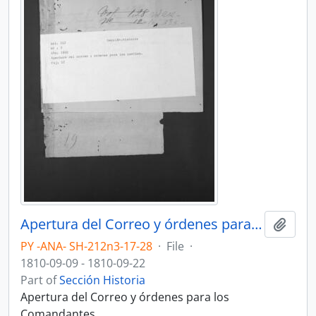
Apertura del Correo y órdenes para los Comandantes.
Add t
PY -ANA- SH-212n3-17-28
·
File
·
1810-09-09 - 1810-09-22
Part of
Sección Historia
Apertura del Correo y órdenes para los
Comandantes.