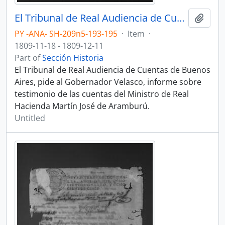
El Tribunal de Real Audiencia de Cuentas de Buenos Aires, pide informe sobre cuentas Martín José de Aramburú.
Add t
PY -ANA- SH-209n5-193-195
·
Item
·
1809-11-18 - 1809-12-11
Part of
Sección Historia
El Tribunal de Real Audiencia de Cuentas de Buenos
Aires, pide al Gobernador Velasco, informe sobre
testimonio de las cuentas del Ministro de Real
Hacienda Martín José de Aramburú.
Untitled