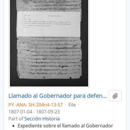
Llamado al Gobernador para defensa contra los ingleses.
Add t
PY -ANA- SH-204n4-13-57
·
File
·
1807-01-04 - 1807-09-23
Part of
Sección Historia
Expediente sobre el llamado al Gobernador