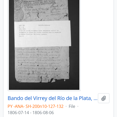
Bando del Virrey del Río de la Plata, Rafael de Sobremonte; declara capital del Virreinato a la ciudad de Córdoba, debido a la ocupación de Buenos Aires por las armas inglesas.
Add t
PY -ANA- SH-200n10-127-132
·
File
·
1806-07-14 - 1806-08-06