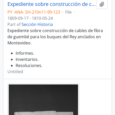
Expediente sobre construcción de cables de fibra de guembé para los buques del Rey anclados en Montevideo.
Add t
PY -ANA- SH-210n11-99-123
·
File
·
1809-09-17 - 1810-05-24
Part of
Sección Historia
Expediente sobre construcción de cables de fibra
de guembé para los buques del Rey anclados en
Montevideo.
Informes.
Inventarios.
Resoluciones.
Untitled