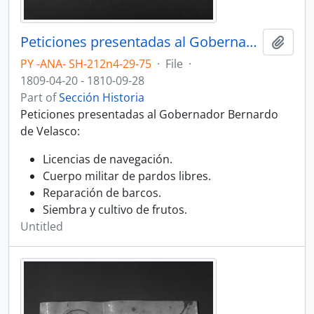
Peticiones presentadas al Gobernador Bernardo de Velasco.
Add t
PY -ANA- SH-212n4-29-75
·
File
·
1809-04-20 - 1810-09-28
Part of
Sección Historia
Peticiones presentadas al Gobernador Bernardo
de Velasco:
Licencias de navegación.
Cuerpo militar de pardos libres.
Reparación de barcos.
Siembra y cultivo de frutos.
Untitled