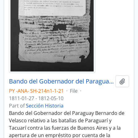
Bando del Gobernador del Paraguay Bernardo de Velasco relativo a las batallas de Paraguarí y Tacuarí contra las fuerzas de Buenos Aires y a la apertura de un empréstito por cuenta de la Provincia.
Add t
PY -ANA- SH-214n1-1-21
·
File
·
1811-01-27 - 1812-05-10
Part of
Sección Historia
Bando del Gobernador del Paraguay Bernardo de
Velasco relativo a las batallas de Paraguarí y
Tacuarí contra las fuerzas de Buenos Aires y a la
apertura de un empréstito por cuenta de la