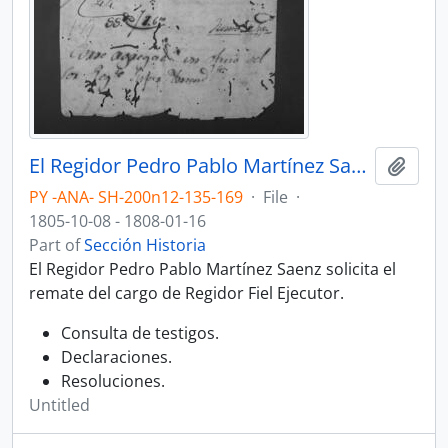
El Regidor Pedro Pablo Martínez Saenz solicita el remate del cargo de Regidor Fiel Ejecutor.
Add t
PY -ANA- SH-200n12-135-169
·
File
·
1805-10-08 - 1808-01-16
Part of
Sección Historia
El Regidor Pedro Pablo Martínez Saenz solicita el
remate del cargo de Regidor Fiel Ejecutor.
Consulta de testigos.
Declaraciones.
Resoluciones.
Untitled