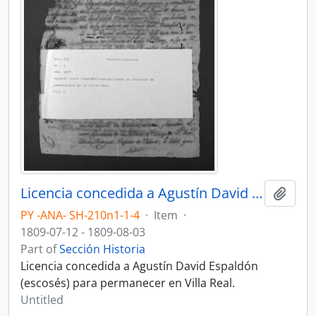
Licencia concedida a Agustín David Espaldón (escosés) para permanecer en Villa Real.
Add t
PY -ANA- SH-210n1-1-4
·
Item
·
1809-07-12 - 1809-08-03
Part of
Sección Historia
Licencia concedida a Agustín David Espaldón
(escosés) para permanecer en Villa Real.
Untitled