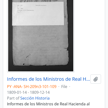
Informes de los Ministros de Real Hacienda al Gobernador sobre diversos asuntos.
Add t
PY -ANA- SH-209n3-101-109
·
File
·
1809-01-14 - 1809-12-14
Part of
Sección Historia
Informes de los Ministros de Real Hacienda al