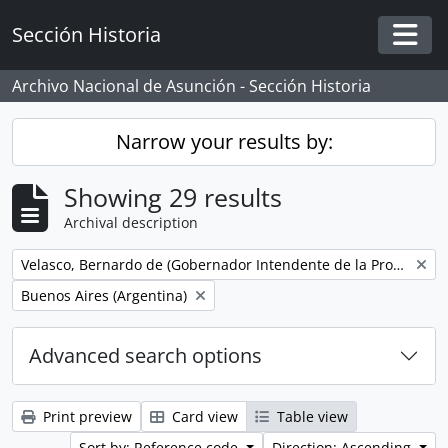
Skip to main content
Sección Historia
Togg
Archivo Nacional de Asunción - Sección Historia
Narrow your results by:
Showing 29 results
Archival description
Remove filter:
Velasco, Bernardo de (Gobernador Intendente de la Provincia del Paraguay)
Remove filter:
Buenos Aires (Argentina)
Advanced search options
Print preview
Card view
Table view
Sort by: Reference code
Direction: Ascending