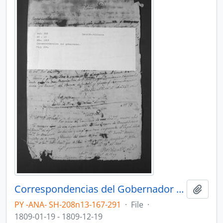
Correspondencias del Gobernador del Paraguay, Bernardo de Velasco.
Add t
PY -ANA- SH-208n13-167-291
·
File
·
1809-01-19 - 1809-12-19