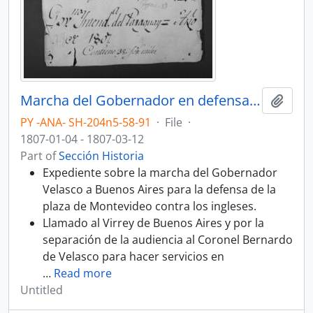
Marcha del Gobernador en defensa de la plaza de Montevideo contra los ingleses.
Add t
PY -ANA- SH-204n5-58-91
·
File
·
1807-01-04 - 1807-03-12
Part of
Sección Historia
Expediente sobre la marcha del Gobernador
Velasco a Buenos Aires para la defensa de la
plaza de Montevideo contra los ingleses.
Llamado al Virrey de Buenos Aires y por la
separación de la audiencia al Coronel Bernardo
de Velasco para hacer servicios en
…
Read more
Untitled