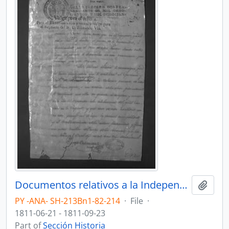
Documentos relativos a la Independencia del Paraguay.
Add t
PY -ANA- SH-213Bn1-82-214
·
File
·
1811-06-21 - 1811-09-23
Part of
Sección Historia