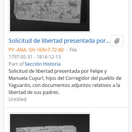
Solicitud de libertad presentada por Felipe y Manuela Cuyurí, hijos del Corregidor del pueblo de Yaguarón.
Add t
PY -ANA- SH-169n7-72-80
·
File
·
1797-05-31 - 1814-12-13
Part of
Sección Historia
Solicitud de libertad presentada por Felipe y
Manuela Cuyurí, hijos del Corregidor del pueblo de
Yaguarón, con documentos adjuntos relativos a la
libertad de sus padres.
Untitled