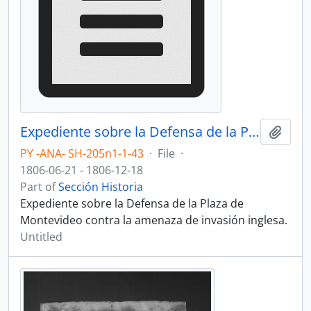
Expediente sobre la Defensa de la Plaza de Montevideo contra la amenaza de invasión inglesa.
Add t
PY -ANA- SH-205n1-1-43
·
File
·
1806-06-21 - 1806-12-18
Part of
Sección Historia
Expediente sobre la Defensa de la Plaza de
Montevideo contra la amenaza de invasión inglesa.
Untitled