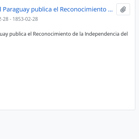
El Presidente de la República del Paraguay publica el Reconocimiento de la Independencia del Paraguay por la República de Francia.
Add t
-28 - 1853-02-28
guay publica el Reconocimiento de la Independencia del