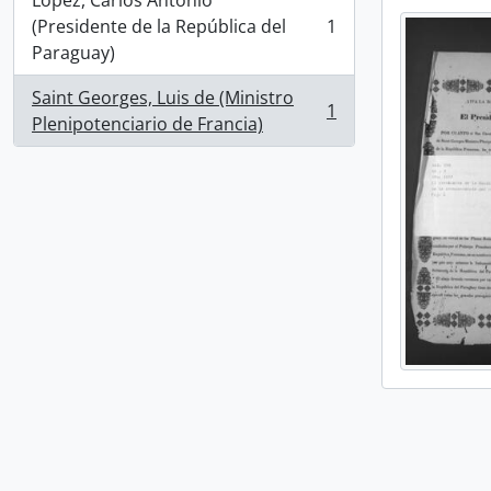
López, Carlos Antonio
(Presidente de la República del
1
, 1 results
Paraguay)
Saint Georges, Luis de (Ministro
1
, 1 results
Plenipotenciario de Francia)