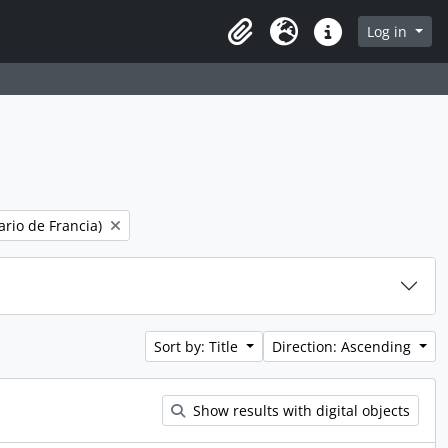
page
Log in
Clipboard
Language
Quick links
ario de Francia)
Sort by: Title
Direction: Ascending
Show results with digital objects