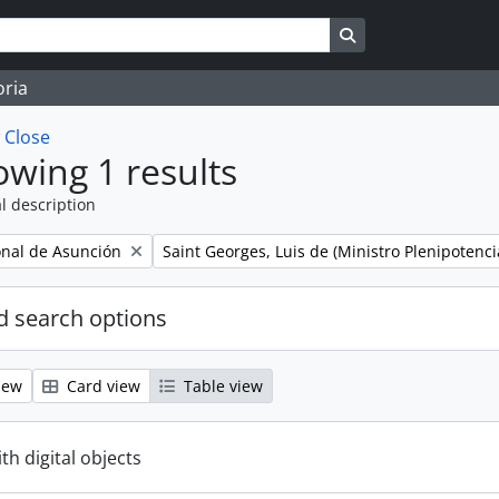
Search in browse 
oria
w
Close
wing 1 results
l description
Remove filter:
onal de Asunción
Saint Georges, Luis de (Ministro Plenipotenci
 search options
iew
Card view
Table view
ith digital objects