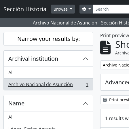
Skip to main content
Search
Sección Historia
Search options
Browse
Archivo Nacional de Asunción - Sección Hist
Print previe
Narrow your results by:
Sho
Archiva
Archival institution
Remove filter:
Archivo Naci
All
Advanced
Archivo Nacional de Asunción
1
, 1 results
Print prev
Name
All
1 results w