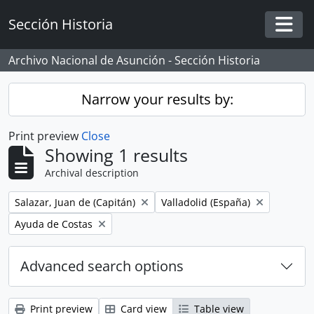
Skip to main content
Sección Historia
Togg
Archivo Nacional de Asunción - Sección Historia
Narrow your results by:
Print preview
Close
Showing 1 results
Archival description
Remove filter:
Remove filter:
Salazar, Juan de (Capitán)
Valladolid (España)
Remove filter:
Ayuda de Costas
Advanced search options
Print preview
Card view
Table view