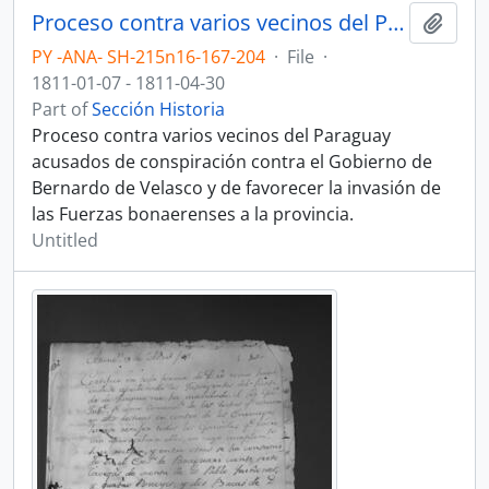
Proceso contra varios vecinos del Paraguay acusados de conspiración contra el Gobierno de Bernardo de Velasco y de favorecer la invasión de las Fuerzas bonaerenses a la provincia.
Add t
PY -ANA- SH-215n16-167-204
·
File
·
1811-01-07 - 1811-04-30
Part of
Sección Historia
Proceso contra varios vecinos del Paraguay
acusados de conspiración contra el Gobierno de
Bernardo de Velasco y de favorecer la invasión de
las Fuerzas bonaerenses a la provincia.
Untitled