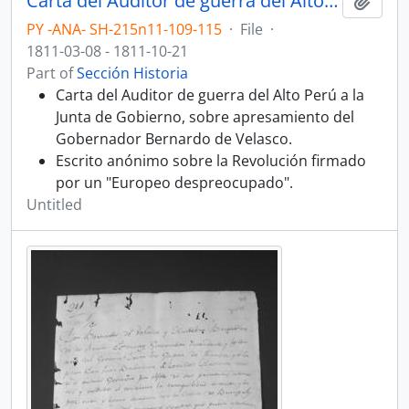
Carta del Auditor de guerra del Alto Perú a la Junta de Gobierno, sobre apresamiento del Gobernador Bernardo de Velasco.
Add t
PY -ANA- SH-215n11-109-115
·
File
·
1811-03-08 - 1811-10-21
Part of
Sección Historia
Carta del Auditor de guerra del Alto Perú a la
Junta de Gobierno, sobre apresamiento del
Gobernador Bernardo de Velasco.
Escrito anónimo sobre la Revolución firmado
por un "Europeo despreocupado".
Untitled