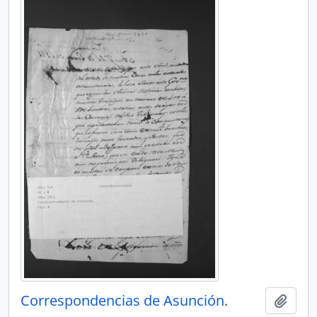
Correspondencias de Asunción.
Add t