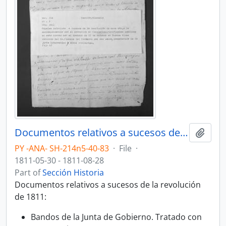
Documentos relativos a sucesos de la revolución de 1811.
Add t
PY -ANA- SH-214n5-40-83
·
File
·
1811-05-30 - 1811-08-28
Part of
Sección Historia
Documentos relativos a sucesos de la revolución
de 1811:
Bandos de la Junta de Gobierno. Tratado con