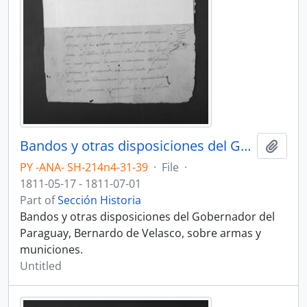
Bandos y otras disposiciones del Gobernador del Paraguay, Bernardo de Velasco.
Add t
PY -ANA- SH-214n4-31-39
·
File
·
1811-05-17 - 1811-07-01
Part of
Sección Historia
Bandos y otras disposiciones del Gobernador del
Paraguay, Bernardo de Velasco, sobre armas y
municiones.
Untitled