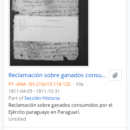
Reclamación sobre ganados consumidos por el Ejército paraguayo en Paraguarí.
Add t
PY -ANA- SH-215n13-118-125
·
File
·
1811-04-09 - 1811-10-31
Part of
Sección Historia
Reclamación sobre ganados consumidos por el
Ejército paraguayo en Paraguarí.
Untitled