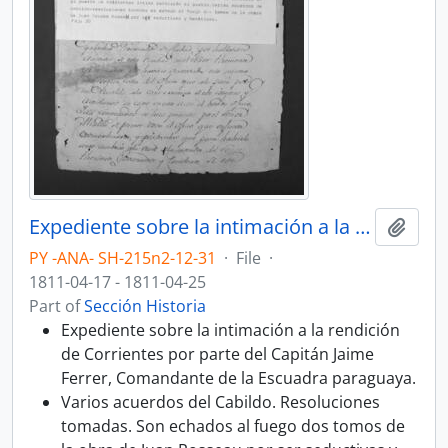
Expediente sobre la intimación a la rendición de Corrientes por parte del Capitán Jaime Ferrer, Comandante de la Escuadra paraguaya.
Add t
PY -ANA- SH-215n2-12-31
·
File
·
1811-04-17 - 1811-04-25
Part of
Sección Historia
Expediente sobre la intimación a la rendición
de Corrientes por parte del Capitán Jaime
Ferrer, Comandante de la Escuadra paraguaya.
Varios acuerdos del Cabildo. Resoluciones
tomadas. Son echados al fuego dos tomos de