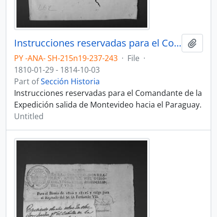
Instrucciones reservadas para el Comandante de la Expedición salida de Montevideo hacia el Paraguay.
Add t
PY -ANA- SH-215n19-237-243
·
File
·
1810-01-29 - 1814-10-03
Part of
Sección Historia
Instrucciones reservadas para el Comandante de la
Expedición salida de Montevideo hacia el Paraguay.
Untitled