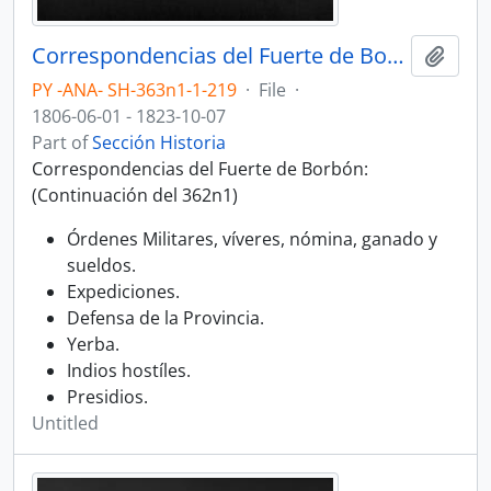
Correspondencias del Fuerte de Borbón. (Continuación del volumen 362n1)
Add t
PY -ANA- SH-363n1-1-219
·
File
·
1806-06-01 - 1823-10-07
Part of
Sección Historia
Correspondencias del Fuerte de Borbón:
(Continuación del 362n1)
Órdenes Militares, víveres, nómina, ganado y
sueldos.
Expediciones.
Defensa de la Provincia.
Yerba.
Indios hostíles.
Presidios.
Untitled