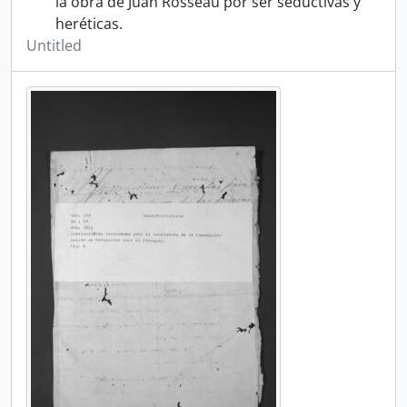
la obra de Juan Rosseau por ser seductivas y
heréticas.
Untitled