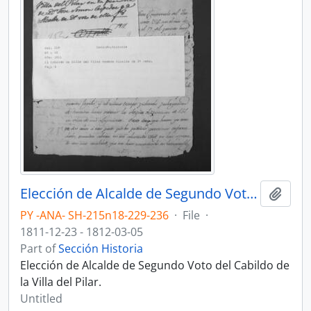
Elección de Alcalde de Segundo Voto del Cabildo de la Villa del Pilar.
Add t
PY -ANA- SH-215n18-229-236
·
File
·
1811-12-23 - 1812-03-05
Part of
Sección Historia
Elección de Alcalde de Segundo Voto del Cabildo de
la Villa del Pilar.
Untitled