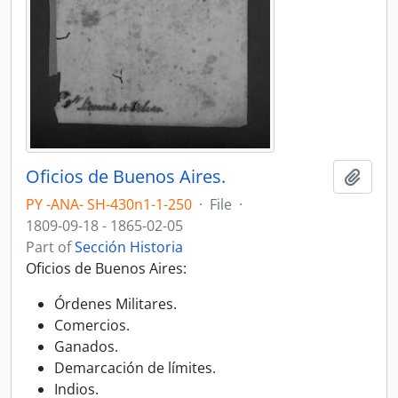
Oficios de Buenos Aires.
Add t
PY -ANA- SH-430n1-1-250
·
File
·
1809-09-18 - 1865-02-05
Part of
Sección Historia
Oficios de Buenos Aires:
Órdenes Militares.
Comercios.
Ganados.
Demarcación de límites.
Indios.