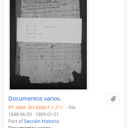
Documentos varios.
Add t
PY -ANA- SH-433In1-1-211
·
File
·
1648-06-03 - 1869-01-01
Part of
Sección Historia