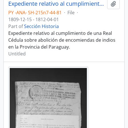
Expediente relativo al cumplimiento de una Real Cédula sobre abolición de encomiendas de indios en la Provincia del Paraguay.
Add t
PY -ANA- SH-215n7-44-81
·
File
·
1809-12-15 - 1812-04-01
Part of
Sección Historia
Expediente relativo al cumplimiento de una Real
Cédula sobre abolición de encomiendas de indios
en la Provincia del Paraguay.
Untitled