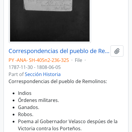
Correspondencias del pueblo de Remolinos.
Add t
PY -ANA- SH-405n2-236-325
·
File
·
1787-11-30 - 1808-06-05
Part of
Sección Historia
Correspondencias del pueblo de Remolinos:
Indios
Órdenes militares.
Ganados.
Robos.
Poema al Gobernador Velasco despúes de la
Victoria contra los Porteños.