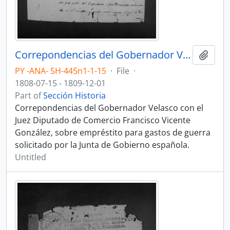
Correpondencias del Gobernador Velasco con el Juez Diputado de Comercio Francisco Vicente González, sobre empréstito para gastos de guerra solicitado por la Junta de Gobierno española.
Add t
PY -ANA- SH-445n1-1-15
·
File
·
1808-07-15 - 1809-12-01
Part of
Sección Historia
Correpondencias del Gobernador Velasco con el
Juez Diputado de Comercio Francisco Vicente
González, sobre empréstito para gastos de guerra
solicitado por la Junta de Gobierno española.
Untitled