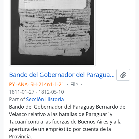
Bando del Gobernador del Paraguay Bernardo de Velasco relativo a las batallas de Paraguarí y Tacuarí contra las fuerzas de Buenos Aires y a la apertura de un empréstito por cuenta de la Provincia.
Add t
PY -ANA- SH-214n1-1-21
·
File
·
1811-01-27 - 1812-05-10
Part of
Sección Historia
Bando del Gobernador del Paraguay Bernardo de
Velasco relativo a las batallas de Paraguarí y
Tacuarí contra las fuerzas de Buenos Aires y a la
apertura de un empréstito por cuenta de la
Provincia.