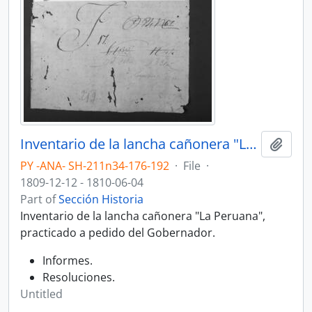
Inventario de la lancha cañonera "La Peruana", practicado a pedido del Gobernador.
Add t
PY -ANA- SH-211n34-176-192
·
File
·
1809-12-12 - 1810-06-04
Part of
Sección Historia
Inventario de la lancha cañonera "La Peruana",
practicado a pedido del Gobernador.
Informes.
Resoluciones.
Untitled