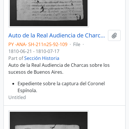
Auto de la Real Audiencia de Charcas sobre los sucesos de Buenos Aires.
Add t
PY -ANA- SH-211n25-92-109
·
File
·
1810-06-21 - 1810-07-17
Part of
Sección Historia
Auto de la Real Audiencia de Charcas sobre los
sucesos de Buenos Aires.
Expediente sobre la captura del Coronel
Espínola.
Untitled