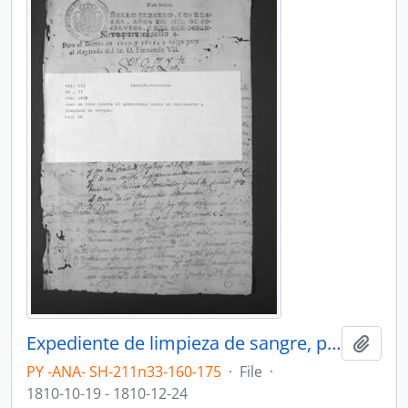
Expediente de limpieza de sangre, presentado por Juan de Dios Acosta al Gobernador del Paraguay.
Add t
PY -ANA- SH-211n33-160-175
·
File
·
1810-10-19 - 1810-12-24