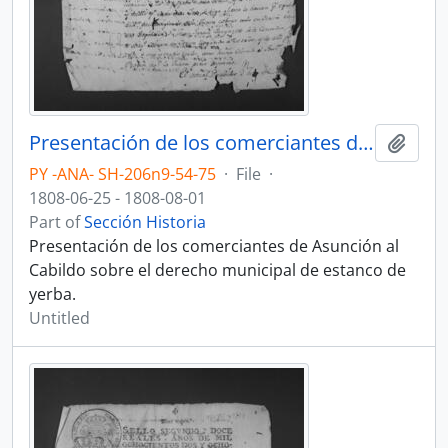
Presentación de los comerciantes de Asunción al Cabildo sobre el derecho municipal de estanco de yerba.
Add t
PY -ANA- SH-206n9-54-75
·
File
·
1808-06-25 - 1808-08-01
Part of
Sección Historia
Presentación de los comerciantes de Asunción al
Cabildo sobre el derecho municipal de estanco de
yerba.
Untitled