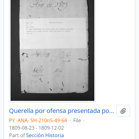
Querella por ofensa presentada por el Cura doctrinero del Salto del Chico de Uruguay contra Juan Francisco de Aceval.
Add t
PY -ANA- SH-210n5-49-64
·
File
·
1809-08-23 - 1809-12-02
Part of
Sección Historia