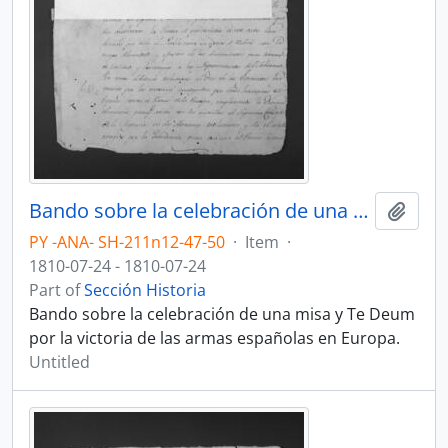
Bando sobre la celebración de una misa y Te Deum por la victoria de las armas españolas en Europa.
Add t
PY -ANA- SH-211n12-47-50
·
Item
·
1810-07-24 - 1810-07-24
Part of
Sección Historia
Bando sobre la celebración de una misa y Te Deum
por la victoria de las armas españolas en Europa.
Untitled