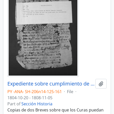
Expediente sobre cumplimiento de Reales Cédulas relativas a la libertad de los curas para oficiar matrimonios.
Add t
PY -ANA- SH-206n14-125-161
·
File
·
1804-10-20 - 1808-11-05
Part of
Sección Historia
Copias de dos Breves sobre que los Curas puedan