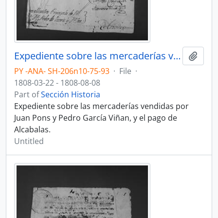
Expediente sobre las mercaderías vendidas por Juan Pons y Pedro García Viñan.
Add t
PY -ANA- SH-206n10-75-93
·
File
·
1808-03-22 - 1808-08-08
Part of
Sección Historia
Expediente sobre las mercaderías vendidas por
Juan Pons y Pedro García Viñan, y el pago de
Alcabalas.
Untitled