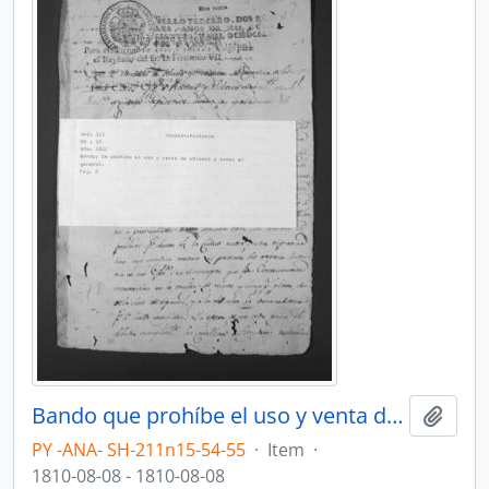
Bando que prohíbe el uso y venta de pólvora y armas en general.
Add t
PY -ANA- SH-211n15-54-55
·
Item
·
1810-08-08 - 1810-08-08