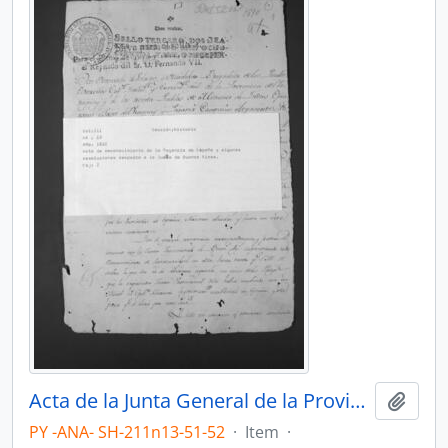
Acta de la Junta General de la Provincia, con reconocimiento del Consejo de Regencia español y sobre la Junta de Buenos Aires.
Add t
PY -ANA- SH-211n13-51-52
·
Item
·