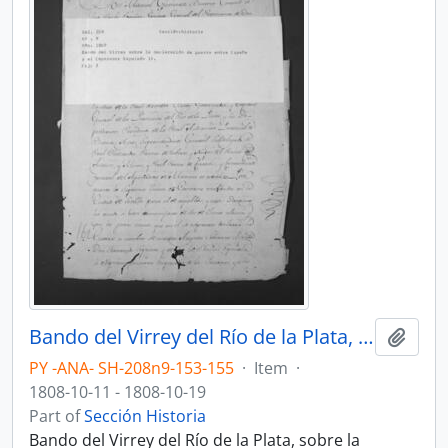
Bando del Virrey del Río de la Plata, sobre la declaración de guerra entre España y el Emperador Napoleón I.
Add t
PY -ANA- SH-208n9-153-155
·
Item
·
1808-10-11 - 1808-10-19
Part of
Sección Historia
Bando del Virrey del Río de la Plata, sobre la