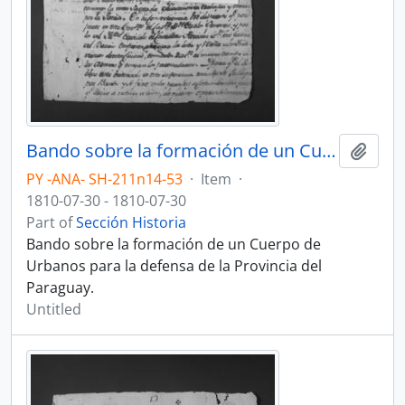
Bando sobre la formación de un Cuerpo de Urbanos para la defensa de la Provincia del Paraguay.
Add t
PY -ANA- SH-211n14-53
·
Item
·
1810-07-30 - 1810-07-30
Part of
Sección Historia
Bando sobre la formación de un Cuerpo de
Urbanos para la defensa de la Provincia del
Paraguay.
Untitled