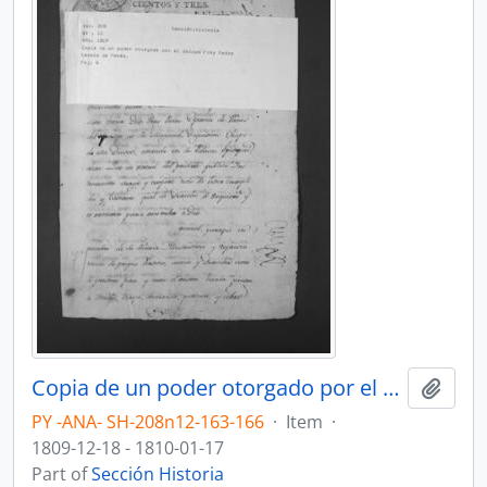
Copia de un poder otorgado por el Obispo Fray Pedro García de Panés.
Add t
PY -ANA- SH-208n12-163-166
·
Item
·
1809-12-18 - 1810-01-17
Part of
Sección Historia