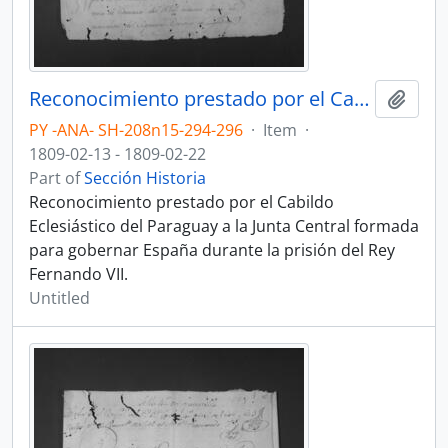
Reconocimiento prestado por el Cabildo Eclesiástico del Paraguay a la Junta Central formada para gobernar España durante la prisión del Rey Fernando VII.
Add t
PY -ANA- SH-208n15-294-296
·
Item
·
1809-02-13 - 1809-02-22
Part of
Sección Historia
Reconocimiento prestado por el Cabildo
Eclesiástico del Paraguay a la Junta Central formada
para gobernar España durante la prisión del Rey
Fernando VII.
Untitled