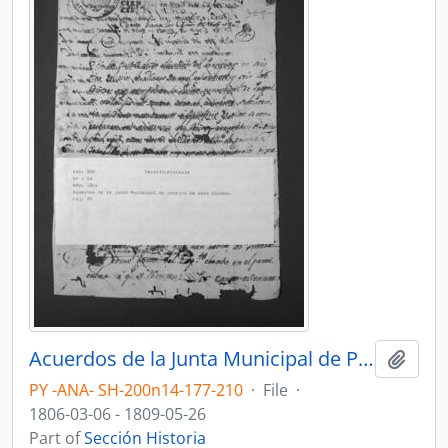
Acuerdos de la Junta Municipal de Propios de Asunción.
Add t
PY -ANA- SH-200n14-177-210
·
File
·
1806-03-06 - 1809-05-26
Part of
Sección Historia